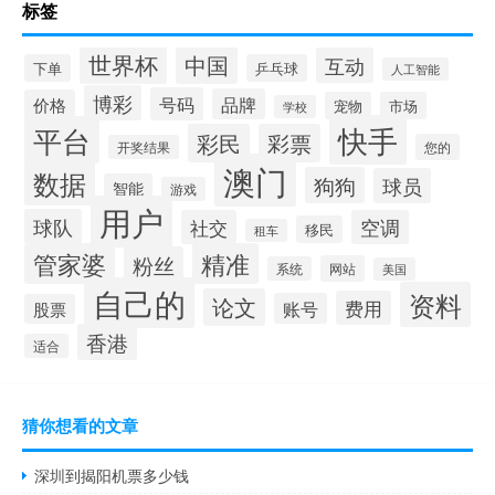
标签
世界杯
中国
互动
下单
乒乓球
人工智能
博彩
号码
品牌
价格
宠物
市场
学校
快手
平台
彩民
彩票
您的
开奖结果
澳门
数据
狗狗
球员
智能
游戏
用户
球队
社交
空调
移民
租车
管家婆
精准
粉丝
网站
系统
美国
自己的
资料
论文
费用
账号
股票
香港
适合
猜你想看的文章
深圳到揭阳机票多少钱