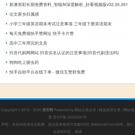
新澳资彩长期免费资料_智能AI深度解析_好看视频版v32.26.261
论文家乡归属感
小学三年级英语期末考试注意事项 三年级下册英语期末
每天免费领快手赞网址 快手卡片赞
高中三年用完的文具
抖音代刷网网站 抖音实名认证的注意事项(抖音代刷违法吗)
狗狗吃上驱虫药
快手自助平台在线下单 - 微信互赞群免费
Copyright © 2012 - 2026
淮安网
Powered by
网站分类目录
|
精选推荐文章
|
网站地
图
苏ICP备12022341号
声明：本站内容来自互联网，如信息有错误可发邮件到f_fb#foxmail.com说明，我们
会及时纠正，谢谢