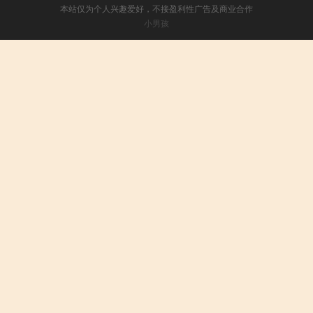
本站仅为个人兴趣爱好，不接盈利性广告及商业合作
小男孩