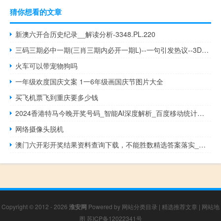
猜你想看的文章
新澳六开合历史纪录__解读分析-3348.PL.220
三码三期必中一期(三肖三期内必开一期L)--一句引发热议--3DM36.68.72
火车可以带宠物狗吗
一年级欢度国庆文案 1一6年级画国庆节图片大全
买飞机票飞到重庆要多少钱
2024香港特马今晚开奖号码_智能AI深度解析_百度移动统计版.223.185
网络摄像头脱机
澳门六开彩开奖结果资料查询下载，不能胜数精选答案落实_专区版620.0
Copyright © 2012 - 2026
淮安网
Powered by
网站分类目录
|
精选推荐文章
|
网站地
图
苏ICP备12022341号