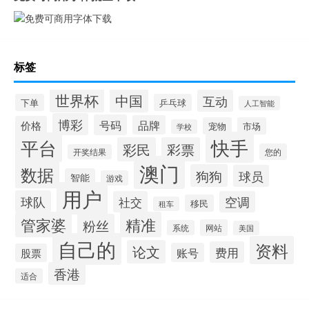
标签
世界杯
中国
互动
下单
乒乓球
人工智能
博彩
号码
品牌
价格
宠物
市场
学校
快手
平台
彩民
彩票
您的
开奖结果
澳门
数据
狗狗
球员
智能
游戏
用户
球队
社交
空调
移民
租车
管家婆
精准
粉丝
网站
系统
美国
自己的
资料
论文
费用
账号
股票
香港
适合