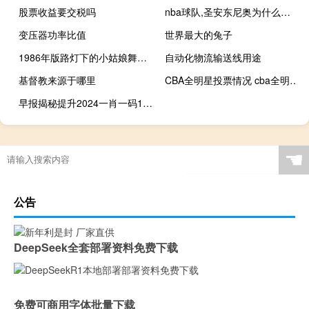
股票收益要交税吗
nba球队,圣安东尼奥为什么叫马刺 圣安东尼奥马刺队消息
变压器功率比值
世界最大的兔子
1986年版路灯下的小姑娘舞娘原唱 路灯下的小姑娘广场舞
自动化物流输送线用途
基督教来源于哪里
CBA全明星投票情况 cba全明星怎么投票
早报揭秘提升2024一肖一码100,五月精选解释落实_app14.40.54
☚
公告
DeepSeek全套部署资料免费下载
免费可商用字体批量下载