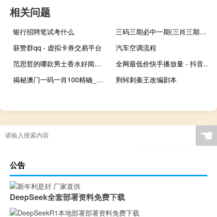
相关问题
银行招聘笔试考什么
三码三期必中一期(三肖三期内必开一期L)--一句引发热议--3DM36.68.72
获赞群qq - 虚拟卡券交易平台
汽车空调流程
范思哲的哪款男士香水好闻适合他 范思哲同名男士香水
全网最低价快手播放量 - 抖音如何上热门和提高播放量 免费领取qq花样赞
揭秘澳门一码一肖100精确_精选解释落实将深度解析_V25.38.42
荆轲刺秦王改编剧本
☚
公告
DeepSeek全套部署资料免费下载