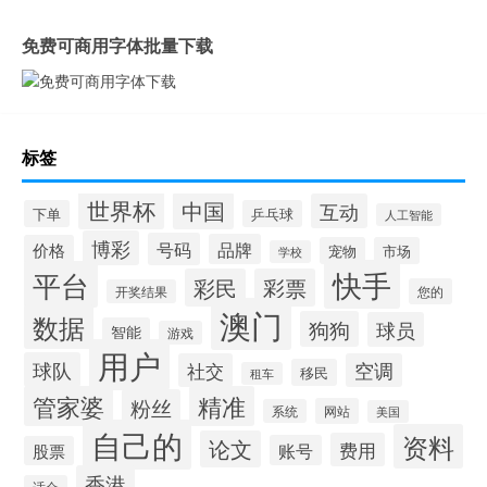
免费可商用字体批量下载
标签
世界杯
中国
互动
下单
乒乓球
人工智能
博彩
号码
品牌
价格
宠物
市场
学校
快手
平台
彩民
彩票
您的
开奖结果
澳门
数据
狗狗
球员
智能
游戏
用户
球队
社交
空调
移民
租车
管家婆
精准
粉丝
网站
系统
美国
自己的
资料
论文
费用
账号
股票
香港
适合