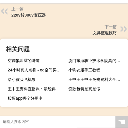
上一篇
220v转380v变压器
下一篇
文具整理技巧
相关问题
空调氟泄露的味道
厦门东海职业技术学院真的好吗 厦门同安职业技术学校
24小时真人点赞 - qq空间买赞1毛1000赞_qq秒赞网访客
小狗衣服手工教程
给小孩买飞机票
王中王王中王免费资料大全一,乃至精选解释落实_3DM91.8.9
王中王资料直播课：最经典的诗意AI解释落实-2709.3D.A627
贷款包装是真是假
股票app哪个好用申
☚