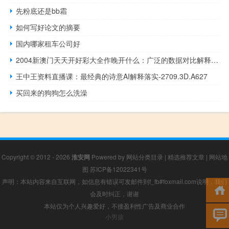
先粉底还是bb霜
如何写好论文的摘要
国内哪家租车公司好
2004新澳门天天开好彩大全作睌开什么：广泛的数据对比解释落实-3190.WIN.200
王中王资料直播课：最经典的诗意AI解释落实-2709.3D.A627
买回来的狗狗怎么洗澡
Copyright © 2012 - 2026
淮安网
Powered by
网站分类目录
|
精选推荐文章
|
网站地
图
苏ICP备12022341号
声明：本站内容来自互联网，如信息有错误可发邮件到f_fb#foxmail.com说明，我们
会及时纠正，谢谢
本站仅为个人兴趣爱好，不接盈利性广告及商业合作
小男孩