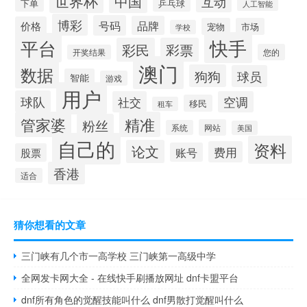
世界杯
中国
互动
下单
乒乓球
人工智能
博彩
号码
品牌
价格
宠物
市场
学校
快手
平台
彩民
彩票
您的
开奖结果
澳门
数据
狗狗
球员
智能
游戏
用户
球队
社交
空调
移民
租车
管家婆
精准
粉丝
网站
系统
美国
自己的
资料
论文
费用
账号
股票
香港
适合
猜你想看的文章
三门峡有几个市一高学校 三门峡第一高级中学
全网发卡网大全 - 在线快手刷播放网址 dnf卡盟平台
dnf所有角色的觉醒技能叫什么 dnf男散打觉醒叫什么