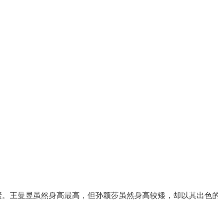
素。王曼昱虽然身高最高，但孙颖莎虽然身高较矮，却以其出色