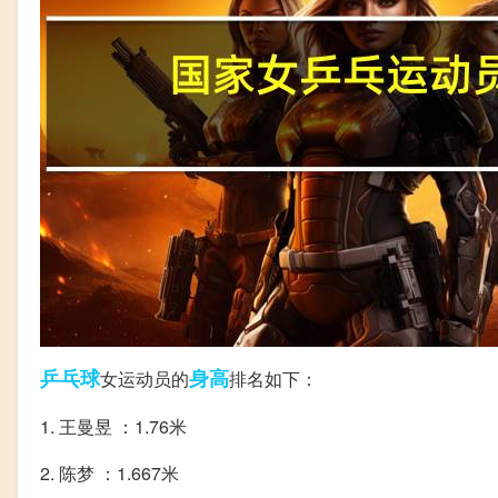
乒乓球
身高
女运动员的
排名如下：
1. 王曼昱 ：1.76米
2. 陈梦 ：1.667米