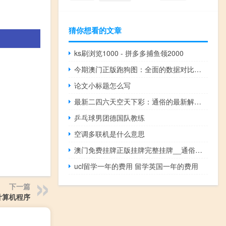
猜你想看的文章
ks刷浏览1000 - 拼多多捕鱼领2000
今期澳门正版跑狗图：全面的数据对比解释解答-2098.V1.81
论文小标题怎么写
最新二四六天空天下彩：通俗的最新解答-3358.PL.230
乒乓球男团德国队教练
空调多联机是什么意思
澳门免费挂牌正版挂牌完整挂牌__通俗的解读分析-1489.3D.A338
ucl留学一年的费用 留学英国一年的费用
下一篇
计算机程序