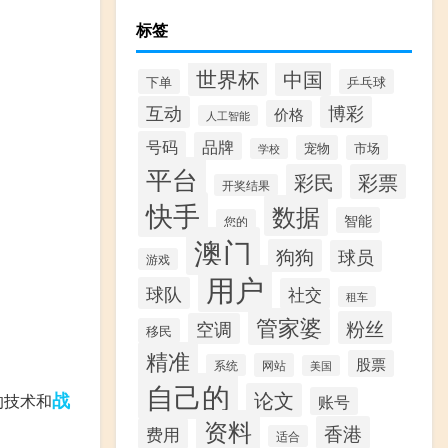
标签
世界杯
中国
下单
乒乓球
互动
博彩
价格
人工智能
号码
品牌
宠物
市场
学校
平台
彩民
彩票
开奖结果
快手
数据
智能
您的
澳门
狗狗
球员
游戏
用户
球队
社交
租车
管家婆
粉丝
空调
移民
精准
股票
网站
系统
美国
自己的
论文
战
的技术和
账号
资料
香港
费用
适合