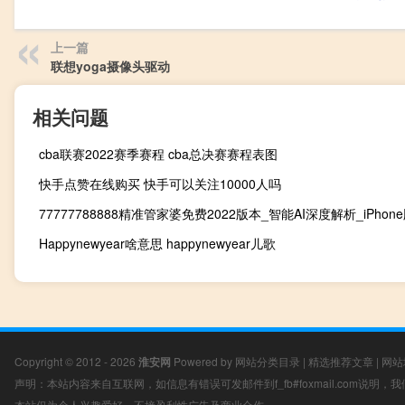
上一篇
联想yoga摄像头驱动
相关问题
cba联赛2022赛季赛程 cba总决赛赛程表图
快手点赞在线购买 快手可以关注10000人吗
Happynewyear啥意思 happynewyear儿歌
Copyright © 2012 - 2026
淮安网
Powered by
网站分类目录
|
精选推荐文章
|
网站
声明：本站内容来自互联网，如信息有错误可发邮件到f_fb#foxmail.com说明
本站仅为个人兴趣爱好，不接盈利性广告及商业合作