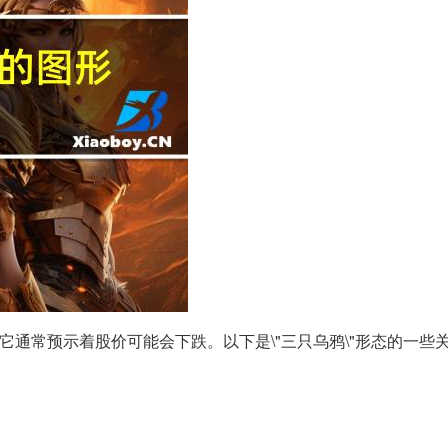
它通常预示着股价可能会下跌。以下是\"三只乌鸦\"形态的一些