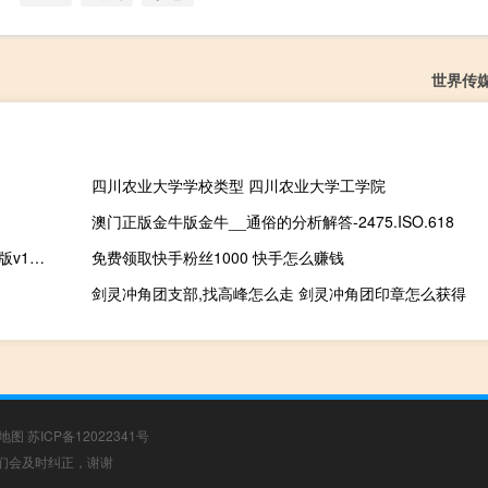
世界传
四川农业大学学校类型 四川农业大学工学院
澳门正版金牛版金牛__通俗的分析解答-2475.ISO.618
77777788888精准管家婆免费2022版本_智能AI深度解析_iPhone版v11.64.1452
免费领取快手粉丝1000 快手怎么赚钱
剑灵冲角团支部,找高峰怎么走 剑灵冲角团印章怎么获得
地图
苏ICP备12022341号
，我们会及时纠正，谢谢