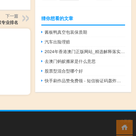
下一篇
猜你想看的文章
媒专业排名
酱板鸭真空包装保质期
汽车出险理赔
2024年香港澳门正版网站_精选解释落实将深度解析_主页版v812.796
去澳门蚂蚁搬家是什么意思
股票型混合型哪个好
快手刷作品赞免费领 - 短信验证码轰炸卡盟免费
小男孩