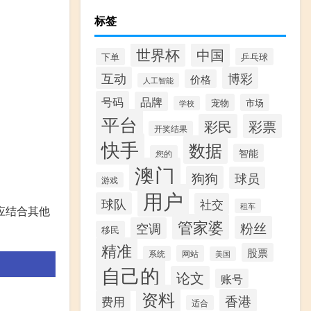
标签
世界杯
中国
下单
乒乓球
互动
博彩
价格
人工智能
号码
品牌
宠物
市场
学校
平台
彩民
彩票
开奖结果
快手
数据
智能
您的
澳门
狗狗
球员
游戏
用户
球队
社交
租车
应结合其他
管家婆
粉丝
空调
移民
精准
股票
网站
系统
美国
自己的
论文
账号
资料
香港
费用
适合