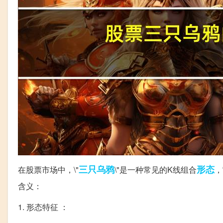
三只
乌鸦
形态
在股票市场中，\"
\"是一种常见的K线组合
，
含义：
1. 形态特征 ：