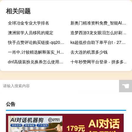
相关问题
全球冶金专业大学排名
新奥门精准资料免费_智能AI深度解析_iPhone版v11.64.1101
澳洲留学人员移民的规定
造梦西游3龙女眼泪怎么好刷 造梦西游3龙女的眼泪
快手点赞评论购买链接-qq2017空间人气刷赞王
ks超低价自助下单平台t - 27万播放量能有多少钱
一肖中,计较精选解释落实_HD21.38.29
去大连的机票多少钱
dnf高级装扮兑换券怎么使用不了 dnf武器兑换券怎么用
十年秒赞网平台登录 - 拼多多助力群500人微信 qq业务自助下单
☚
公告