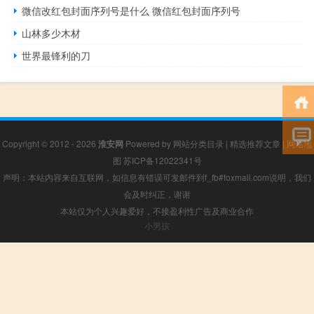
微信改红包封面序列号是什么 微信红包封面序列号
山林多少木材
世界最锋利的刀
Copyright © 2012 - 2026
淮安网
Powered by
网站分类目录
|
精选推荐文章
|
网站地
图
苏ICP备12022341号
声明：本站内容来自互联网，如信息有错误可发邮件到f_fb#foxmail.com说明，我们
会及时纠正，谢谢
本站仅为个人兴趣爱好，不接盈利性广告及商业合作
小男孩