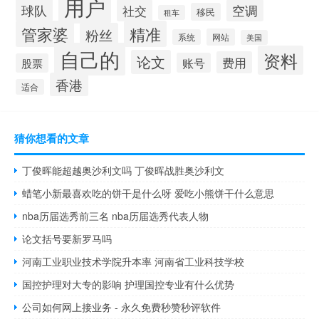
用户
球队
社交
空调
移民
租车
管家婆
精准
粉丝
网站
系统
美国
自己的
资料
论文
费用
账号
股票
香港
适合
猜你想看的文章
丁俊晖能超越奥沙利文吗 丁俊晖战胜奥沙利文
蜡笔小新最喜欢吃的饼干是什么呀 爱吃小熊饼干什么意思
nba历届选秀前三名 nba历届选秀代表人物
论文括号要新罗马吗
河南工业职业技术学院升本率 河南省工业科技学校
国控护理对大专的影响 护理国控专业有什么优势
公司如何网上接业务 - 永久免费秒赞秒评软件