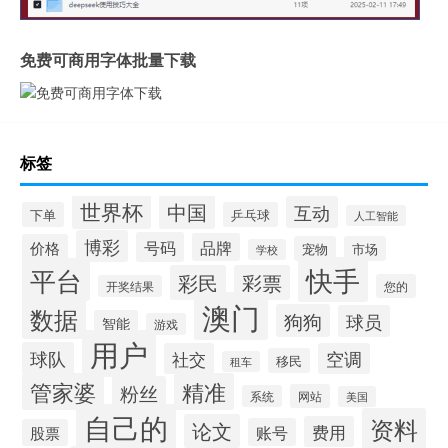
免费可商用字体批量下载
标签
世界杯
中国
互动
下单
乒乓球
人工智能
博彩
号码
品牌
价格
宠物
市场
学校
快手
平台
彩民
彩票
您的
开奖结果
澳门
数据
狗狗
球员
智能
游戏
用户
球队
社交
空调
移民
租车
管家婆
精准
粉丝
网站
系统
美国
自己的
资料
论文
费用
账号
股票