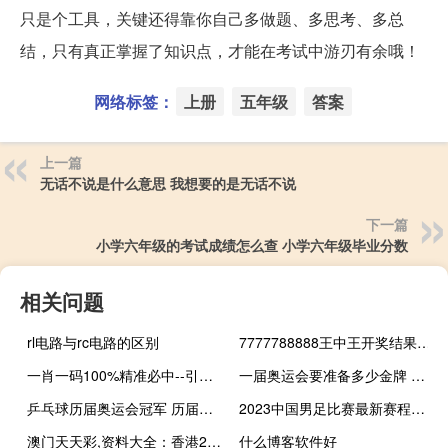
只是个工具，关键还得靠你自己多做题、多思考、多总
结，只有真正掌握了知识点，才能在考试中游刃有余哦！
网络标签：
上册
五年级
答案
上一篇
无话不说是什么意思 我想要的是无话不说
下一篇
小学六年级的考试成绩怎么查 小学六年级毕业分数
相关问题
rl电路与rc电路的区别
7777788888王中王开奖结果_智能AI深度解析_百度大脑版A12.31.816
一肖一码100%精准必中--引发热议与讨论--安卓版636.312
一届奥运会要准备多少金牌 我只想要块奥运金牌
乒乓球历届奥运会冠军 历届奥运会冠军一览表
2023中国男足比赛最新赛程时间 中国足协杯2023赛程
澳门天天彩,资料大全：香港2024全年开奖记结果-参考分析版解释落实-3272.DHA.156
什么博客软件好