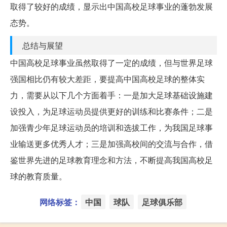
取得了较好的成绩，显示出中国高校足球事业的蓬勃发展
态势。
总结与展望
中国高校足球事业虽然取得了一定的成绩，但与世界足球
强国相比仍有较大差距，要提高中国高校足球的整体实
力，需要从以下几个方面着手：一是加大足球基础设施建
设投入，为足球运动员提供更好的训练和比赛条件；二是
加强青少年足球运动员的培训和选拔工作，为我国足球事
业输送更多优秀人才；三是加强高校间的交流与合作，借
鉴世界先进的足球教育理念和方法，不断提高我国高校足
球的教育质量。
网络标签：
中国
球队
足球俱乐部