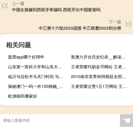
上一篇
中国女孩嫁到西班牙幸福吗 西班牙比中国富裕吗
下一篇
中乙第十六轮2023战报 中乙联赛2023积分榜
相关问题
股票app哪个好用申
新澳六开合历史纪录__解读分析-3348.PL.220
山东第一医科大学和山东大学合并了吗 山东合并村第一批名单
王者荣耀代刷金币网站 王者荣耀自动刷金币软件(王者自动刷金币软件有哪些)
临沂马拉松半马关门时间 马拉松关门时间是多少
2010南非世界杯阿根廷全部战绩 南非世界杯全部进球
揭秘澳门一码一肖100精确_精选解释落实将深度解析_V25.38.42
王者荣耀点赞1元1万网站 王者荣耀点赞有什么用(王者荣耀花钱点赞是真的吗)
欧洲移民哪家好
☚