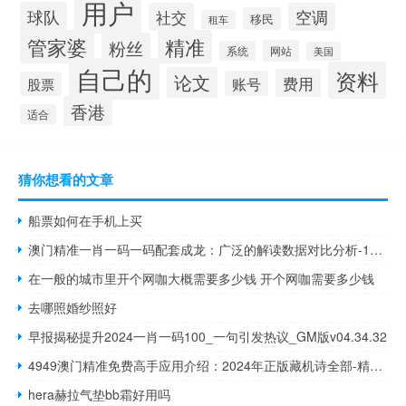
用户
球队
社交
空调
移民
租车
管家婆
精准
粉丝
网站
系统
美国
自己的
资料
论文
费用
账号
股票
香港
适合
猜你想看的文章
船票如何在手机上买
澳门精准一肖一码一码配套成龙：广泛的解读数据对比分析-1259.3D.A108
在一般的城市里开个网咖大概需要多少钱 开个网咖需要多少钱
去哪照婚纱照好
早报揭秘提升2024一肖一码100_一句引发热议_GM版v04.34.32
4949澳门精准免费高手应用介绍：2024年正版藏机诗全部-精选解释落实-3183.WIN.193
hera赫拉气垫bb霜好用吗