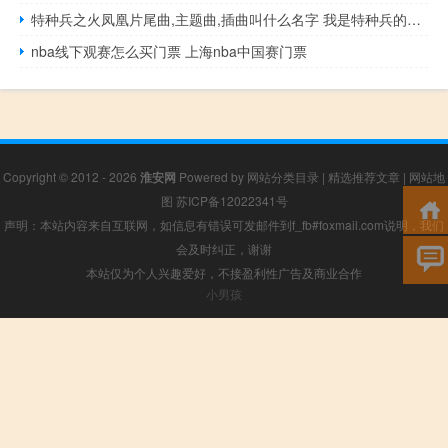
特种兵之火凤凰片尾曲,主题曲,插曲叫什么名字 我是特种兵的主题曲
nba线下观赛怎么买门票 上海nba中国赛门票
Copyright © 2012 - 2026
淮安网
Powered by
网站分类目录
|
精选推荐文章
|
网站地
图
苏ICP备12022341号
声明：本站内容来自互联网，如信息有错误可发邮件到f_fb#foxmail.com说明，我们
会及时纠正，谢谢
本站仅为个人兴趣爱好，不接盈利性广告及商业合作
小男孩