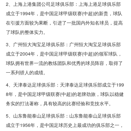
2、上海上港集团公司足球俱乐部：上海上港足球俱乐部
成立于1994年，是中国足球甲级联赛(中超)的新贵，球队
在引援方面较为果断，引进了一批国内外知名球员，提高
了球队的整体实力。
3、广州恒大淘宝足球俱乐部：广州恒大淘宝足球俱乐部
成立于2004年，是中国足球甲级联赛(中超)的领军球队，
球队拥有世界一流的教练团队和优秀的球员阵容，取得了
一系列骄人的成绩。
4、天津泰达足球俱乐部：天津泰达足球俱乐部成立于199
8年，是中国足球甲级联赛(中超)的老牌劲旅，球队以稳健
务实的打法著称，具有较高的比赛经验和竞技水平。
5、山东鲁能泰山足球俱乐部：山东鲁能泰山足球俱乐部
成立于1956年，是中国足球历史上最成功的俱乐部之一，