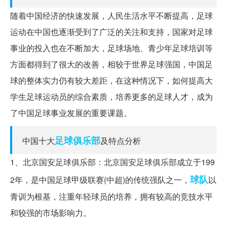
随着中国经济的快速发展，人民生活水平不断提高，足球
运动在中国也逐渐受到了广泛的关注和支持，国家对足球
事业的投入也在不断加大，足球场地、青少年足球培训等
方面都得到了很大的改善，相较于世界足球强国，中国足
球的整体实力仍有较大差距，在这种情况下，如何提高大
学生足球运动员的综合素质，培养更多的足球人才，成为
了中国足球事业发展的重要课题。
足球俱乐部
中国十大
及特点分析
1、北京国安足球俱乐部：北京国安足球俱乐部成立于199
球队
2年，是中国足球甲级联赛(中超)的传统强队之一，
以
青训为根基，注重年轻球员的培养，拥有较高的竞技水平
和较强的市场影响力。