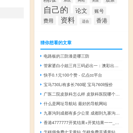
网站
系统
美国
自己的
论文
账号
资料
香港
费用
适合
猜你想看的文章
电路板的三防漆是哪三防
管家婆白小姐三肖三码必出一：澳彩出号走势图-老师解读分析落实-3504.V1.225
快手0.1元100个赞 - 亿点cc平台
宝马730Li有多长760呢 宝马760li报价
广医二院皮肤科怎么样 皮肤科医院哪个医院最好
什么是网址导航站 最好的导航网站
！
九寨沟到成都有多少公里 成都到九寨沟车程
香港4777777开奖结果+开奖结果一一_智能AI深度解析_百度移动统计版.223.287
怎样领免费七天黄钻 怎样免费开通黄钻