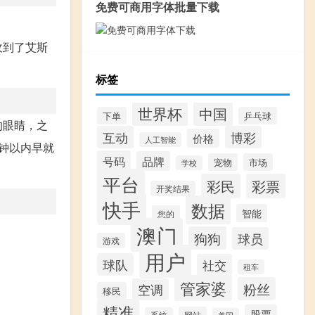
免费可商用字体批量下载
收到了艾斯
标签
世界杯
中国
下单
乒乓球
的眼睛，之
互动
博彩
价格
人工智能
钟以内早就
号码
品牌
宠物
市场
学校
平台
彩民
彩票
开奖结果
快手
数据
智能
您的
澳门
狗狗
球员
游戏
用户
球队
社交
租车
管家婆
粉丝
空调
移民
精准
股票