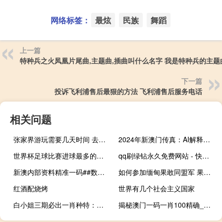
网络标签：
最炫
民族
舞蹈
上一篇
特种兵之火凤凰片尾曲,主题曲,插曲叫什么名字 我是特种兵的主题
下一篇
投诉飞利浦售后最狠的方法 飞利浦售后服务电话
相关问题
张家界游玩需要几天时间 去张家界游玩需要几天
2024年新澳门传真：AI解释落实-1185.3D.A34
世界杯足球比赛进球最多的球是多少 世界杯总进球排名前十
qq刷绿钻永久免费网站 - 快手一元1000粉丝平台
新澳内部资料精准一码##数据对比最佳释义解答-1439.3D.A288
如何参加缅甸果敢同盟军 果敢同盟军与中国的关系
红酒配烧烤
世界有几个社会主义国家
白小姐三期必出一肖种特：广泛的解读AI分析-1125.ISO.292
揭秘澳门一码一肖100精确_精选解释落实将深度解析_V25.38.42