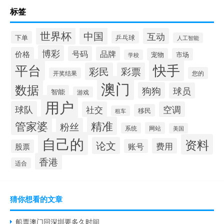
标签
世界杯
中国
互动
下单
乒乓球
人工智能
博彩
号码
品牌
价格
宠物
市场
学校
快手
平台
彩民
彩票
您的
开奖结果
澳门
数据
狗狗
球员
智能
游戏
用户
球队
社交
空调
移民
租车
管家婆
精准
粉丝
网站
系统
美国
自己的
资料
论文
费用
账号
股票
香港
适合
猜你想看的文章
船票澳门回深圳要多久时间