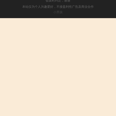
会及时纠正，谢谢
本站仅为个人兴趣爱好，不接盈利性广告及商业合作
小男孩