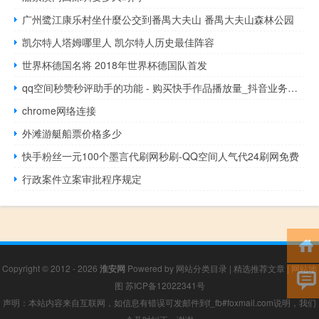
广州鹭江康乐村坐什麼公交到番禺大夫山 番禺大夫山森林公园
凯尔特人塔姆哪里人 凯尔特人历史最佳阵容
世界杯德国名将 2018年世界杯德国队首发
qq空间秒赞秒评助手的功能 - 购买快手作品播放量_抖音业务低价链接
chrome网络连接
外滩游艇船票价格多少
快手粉丝一元100个墨言代刷网秒刷-QQ空间人气代24刷网免费
行政案件立案审批程序规定
Copyright © 2012 - 2026
淮安网
Powered by
网站分类目录
|
精选推荐文章
|
网站地
图
苏ICP备12022341号
声明：本站内容来自互联网，如信息有错误可发邮件到f_fb#foxmail.com说明，我们