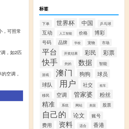
标签
世界杯
中国
下单
乒乓球
小，可照常
互动
博彩
价格
人工智能
号码
品牌
宠物
市场
学校
平台
彩民
彩票
调，如2匹
开奖结果
快手
数据
智能
您的
澳门
狗狗
球员
率的空调，
游戏
用户
球队
社交
租车
管家婆
粉丝
空调
移民
精准
股票
网站
系统
美国
自己的
论文
账号
资料
香港
费用
适合