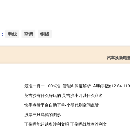
：
电线
空调
铜线
汽车换新电
最准一肖一.100%准_智能AI深度解析_AI助手版g12.64.119
英吉沙有什么好玩的 英吉沙小刀以什么命名
快手点赞平台自助下单-小明代刷空间点赞
股票三只乌鸦的图形
丁俊晖能超越奥沙利文吗 丁俊晖战胜奥沙利文