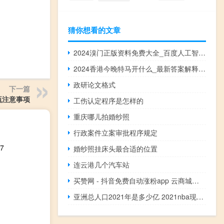
猜你想看的文章
2024溴门正版资料免费大全_百度人工智能_安卓版636.64.1111
2024香港今晚特马开什么_最新答案解释落实_iPhone版v64.66.86
政研论文格式
下一篇
瓶注意事项
工伤认定程序是怎样的
重庆哪儿拍婚纱照
行政案件立案审批程序规定
7
婚纱照挂床头最合适的位置
连云港几个汽车站
买赞网 - 抖音免费自动涨粉app 云商城秒赞
亚洲总人口2021年是多少亿 2021nba现役亚洲球员